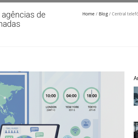
a agências de
Home
/
Blog
/ Central telef
amadas
A