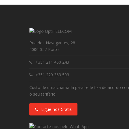
Rua dos Navegantes, 28
4000-357 Porto
+351 211 450 243
+351 229 363 593
Custo de uma chamada para rede fixa de acordo co
o seu tarifário
Ligue-nos Grátis