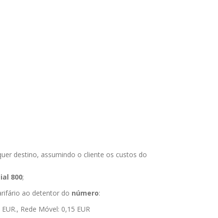
er destino, assumindo o cliente os custos do
al 800
;
arifário ao detentor do
número
:
 EUR., Rede Móvel: 0,15 EUR