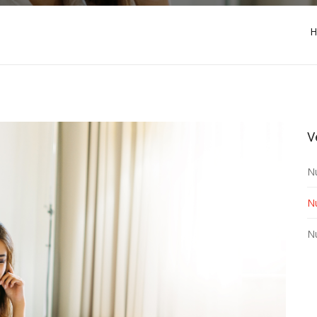
H
V
N
N
N